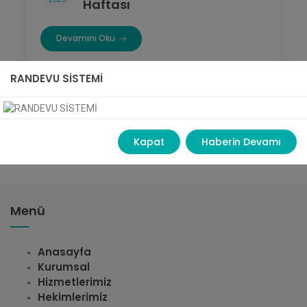
Haftası
Devamını Oku
RANDEVU SİSTEMİ
1
2
3
4
5
Kapat
Haberin Devamı
Menü
Anasayfa
Kurumsal
Hizmetlerimiz
Hekimlerimiz