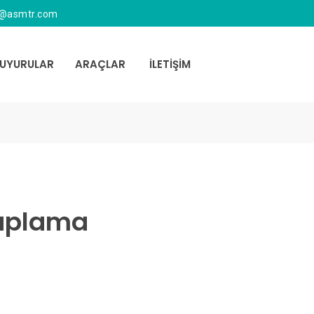
s@asmtr.com
UYURULAR
ARAÇLAR
İLETİŞİM
saplama