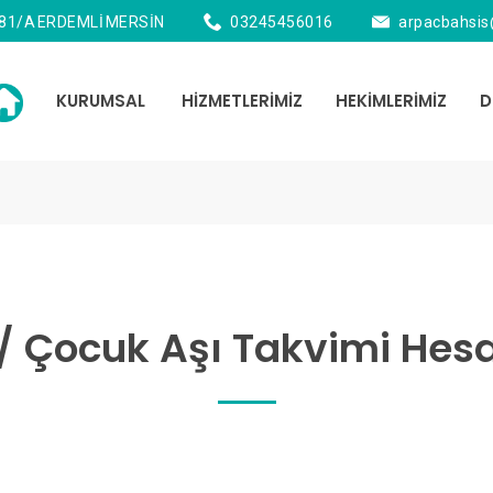
 81/A ERDEMLİ MERSİN
03245456016
arpacbahsi
KURUMSAL
HİZMETLERİMİZ
HEKİMLERİMİZ
D
/ Çocuk Aşı Takvimi He