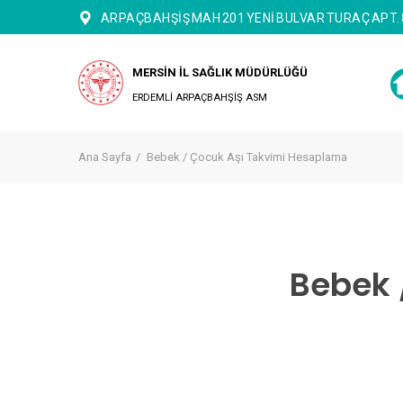
ARPAÇBAHŞİŞ MAH 201 YENİ BULVAR TURAÇ APT.
MERSİN İL SAĞLIK MÜDÜRLÜĞÜ
ERDEMLİ ARPAÇBAHŞİŞ ASM
Ana Sayfa
Bebek / Çocuk Aşı Takvimi Hesaplama
Bebek 